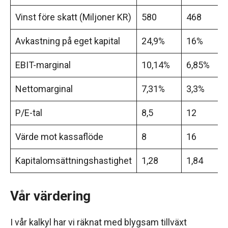
Vinst före skatt (Miljoner KR)
580
468
Avkastning på eget kapital
24,9%
16%
EBIT-marginal
10,14%
6,85%
Nettomarginal
7,31%
3,3%
P/E-tal
8,5
12
Värde mot kassaflöde
8
16
Kapitalomsättningshastighet
1,28
1,84
Vår värdering
I vår kalkyl har vi räknat med blygsam tillväxt