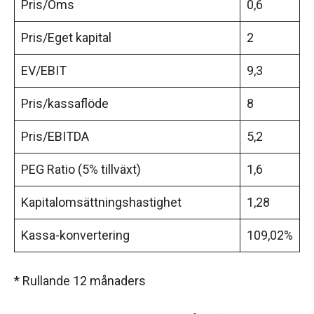
Pris/Oms
0,6
Pris/Eget kapital
2
EV/EBIT
9,3
Pris/kassaflöde
8
Pris/EBITDA
5,2
PEG Ratio (5% tillväxt)
1,6
Kapitalomsättningshastighet
1,28
Kassa-konvertering
109,02%
* Rullande 12 månaders