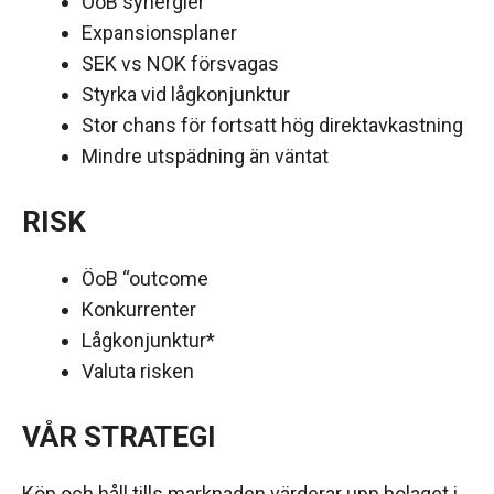
ÖoB synergier
Expansionsplaner
SEK vs NOK försvagas
Styrka vid lågkonjunktur
Stor chans för fortsatt hög direktavkastning
Mindre utspädning än väntat
RISK
ÖoB “outcome
Konkurrenter
Lågkonjunktur*
Valuta risken
VÅR STRATEGI
Köp och håll tills marknaden värderar upp bolaget i