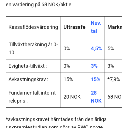
en värdering på 68 NOK/aktie
Nuv.
Kassaflödesvärdering
Ultrasafe
Markna
tal
Tillväxtberäkning år 0-
0%
4,5%
5%
10 :
Evighets-tillväxt :
0%
3%
3%
Avkastningskrav :
15%
15%
*7,9%
Fundamentalt internt
28
20 NOK
68 NOK
rek pris :
NOK
*avkastningskravet hämtades från den årliga
riskpremiestudien som görs av PWC norge.