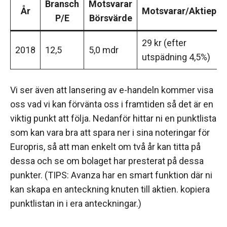
Bransch
Motsvarar
År
Motsvarar/Aktiepris
P/E
Börsvärde
29 kr (efter
2018
12,5
5,0 mdr
utspädning 4,5%)
Vi ser även att lansering av e-handeln kommer visa
oss vad vi kan förvänta oss i framtiden så det är en
viktig punkt att följa. Nedanför hittar ni en punktlista
som kan vara bra att spara ner i sina noteringar för
Europris, så att man enkelt om två år kan titta på
dessa och se om bolaget har presterat på dessa
punkter. (TIPS: Avanza har en smart funktion där ni
kan skapa en anteckning knuten till aktien. kopiera
punktlistan in i era anteckningar.)