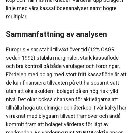
linje med våra kassaflödesanalyser samt högre
multiplar.
Sammanfattning av analysen
Europris visar stabil tillväxt över tid (12% CAGR
sedan 1992) stabila marginaler, stark kassaflöde
och bra kontroll på både varulager och fordringar.
Fördelen med bolag med stort fritt kassaflöde är att
de kan finansiera tillväxten på ett hälsosamt sätt
utan att öka skulden i bolaget på en hög riskfylld
nivå. Det ökar också chansen för aktieägarna att
tillhålla höga utdelningar och återköp. I vår kalkyl har
vi räknat med blygsam tillväxt framöver och ändå
kommit fram att bolaget värderas för lågt av
marknaden. En värdering runt
30 NOK/aktie
anser