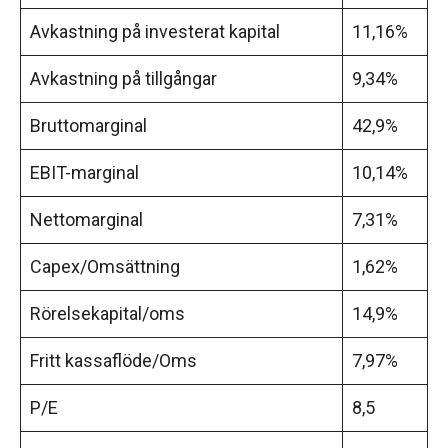
Avkastning på investerat kapital
11,16%
Avkastning på tillgångar
9,34%
Bruttomarginal
42,9%
EBIT-marginal
10,14%
Nettomarginal
7,31%
Capex/Omsättning
1,62%
Rörelsekapital/oms
14,9%
Fritt kassaflöde/Oms
7,97%
P/E
8,5